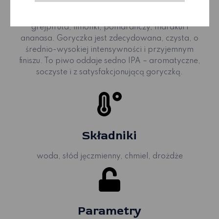
egzotycznych odmian chmielu, które grają tutaj
pierwsze skrzypce. W piwie można wyczuć nuty
grejpfruta, limonki, pomarańczy, marakui i
ananasa. Goryczka jest zdecydowana, czysta, o
średnio-wysokiej intensywności i przyjemnym
finiszu. To piwo oddaje sedno IPA – aromatyczne,
soczyste i z satysfakcjonującą goryczką.
Składniki
woda, słód jęczmienny, chmiel, drożdże
Parametry