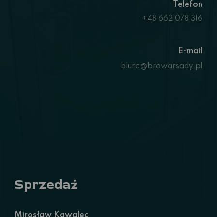
Telefon
+48 662 078 316
E-mail
biuro@browarsady.pl
Sprzedaż
Mirosław Kawalec