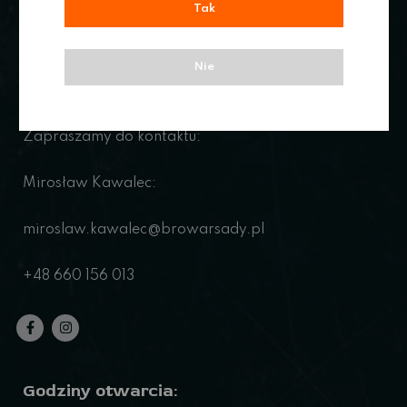
Tak
Nie
Współpraca:
Zapraszamy do kontaktu:
Mirosław Kawalec:
miroslaw.kawalec@browarsady.pl
+48 660 156 013
Godziny otwarcia: