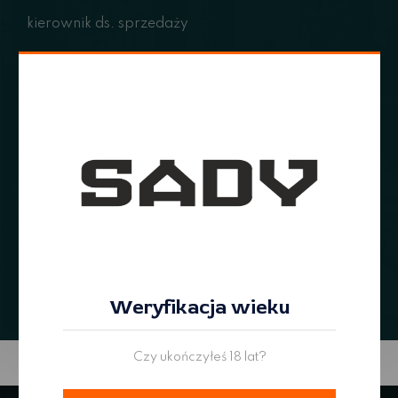
kierownik ds. sprzedaży
Telefon
+48 660 156 013
E-mail
miroslaw.kawalec@browarsady.pl
Weryfikacja wieku
Czy ukończyłeś 18 lat?